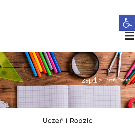
Open
zsp1
>
Uczeń i Rodzic
Uczeń i Rodzic