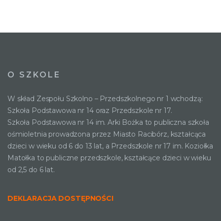
O SZKOLE
W skład Zespołu Szkolno – Przedszkolnego nr 1 wchodzą:
Szkoła Podstawowa nr 14 oraz Przedszkole nr 17.
Szkoła Podstawowa nr 14 im. Arki Bożka to publiczna szkoła
ośmioletnia prowadzona przez Miasto Racibórz, kształcąca
dzieci w wieku od 6 do 13 lat, a Przedszkole nr 17 im. Koziołka
Matołka to publiczne przedszkole, kształcące dzieci w wieku
od 2,5 do 6 lat.
DEKLARACJA DOSTĘPNOŚCI