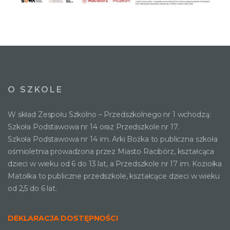
O SZKOLE
W skład Zespołu Szkolno – Przedszkolnego nr 1 wchodzą:
Szkoła Podstawowa nr 14 oraz Przedszkole nr 17.
Szkoła Podstawowa nr 14 im. Arki Bożka to publiczna szkoła
ośmioletnia prowadzona przez Miasto Racibórz, kształcąca
dzieci w wieku od 6 do 13 lat, a Przedszkole nr 17 im. Koziołka
Matołka to publiczne przedszkole, kształcące dzieci w wieku
od 2,5 do 6 lat.
DEKLARACJA DOSTĘPNOŚCI