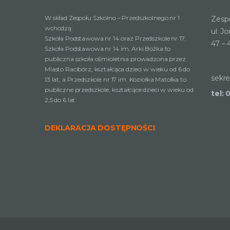
W skład Zespołu Szkolno – Przedszkolnego nr 1
Zespó
wchodzą:
ul. J
Szkoła Podstawowa nr 14 oraz Przedszkole nr 17.
47 – 
Szkoła Podstawowa nr 14 im. Arki Bożka to
publiczna szkoła ośmioletnia prowadzona przez
Miasto Racibórz, kształcąca dzieci w wieku od 6 do
sekre
13 lat, a Przedszkole nr 17 im. Koziołka Matołka to
publiczne przedszkole, kształcące dzieci w wieku od
tel: 
2,5 do 6 lat.
DEKLARACJA DOSTĘPNOŚCI