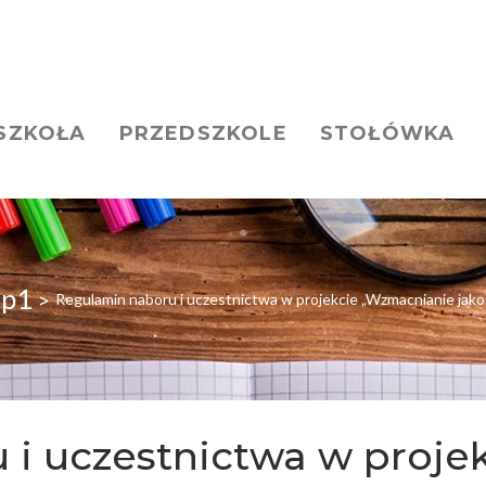
SZKOŁA
PRZEDSZKOLE
STOŁÓWKA
sp1
>
Regulamin naboru i uczestnictwa w projekcie „Wzmacnianie jakoś
 i uczestnictwa w proje