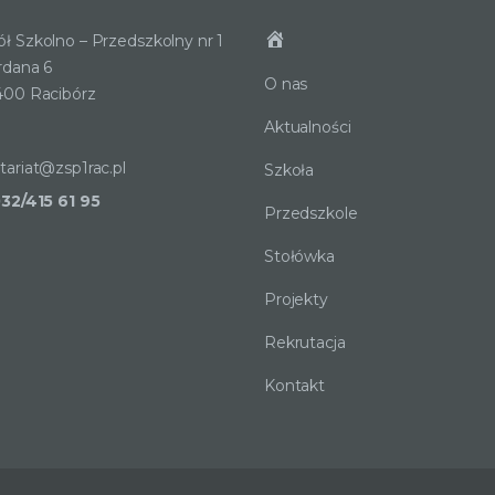
ł Szkolno – Przedszkolny nr 1
ordana 6
O nas
400 Racibórz
Aktualności
tariat@zsp1rac.pl
Szkoła
032/415 61 95
Przedszkole
Stołówka
Projekty
Rekrutacja
Kontakt