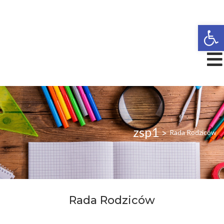
Open
zsp1
>
Rada Rodziców
Rada Rodziców