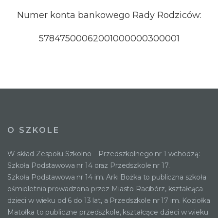
Numer konta bankowego Rady Rodziców:
57847500062001000000300001
O SZKOLE
W skład Zespołu Szkolno – Przedszkolnego nr 1 wchodzą:
Szkoła Podstawowa nr 14 oraz Przedszkole nr 17.
Szkoła Podstawowa nr 14 im. Arki Bożka to publiczna szkoła
ośmioletnia prowadzona przez Miasto Racibórz, kształcąca
dzieci w wieku od 6 do 13 lat, a Przedszkole nr 17 im. Koziołka
Matołka to publiczne przedszkole, kształcące dzieci w wieku