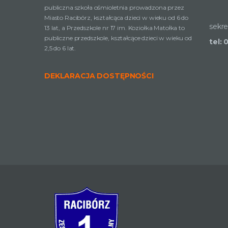
publiczna szkoła ośmioletnia prowadzona przez
Miasto Racibórz, kształcąca dzieci w wieku od 6 do
sekre
13 lat, a Przedszkole nr 17 im. Koziołka Matołka to
publiczne przedszkole, kształcące dzieci w wieku od
tel: 
2,5 do 6 lat.
DEKLARACJA DOSTĘPNOŚCI