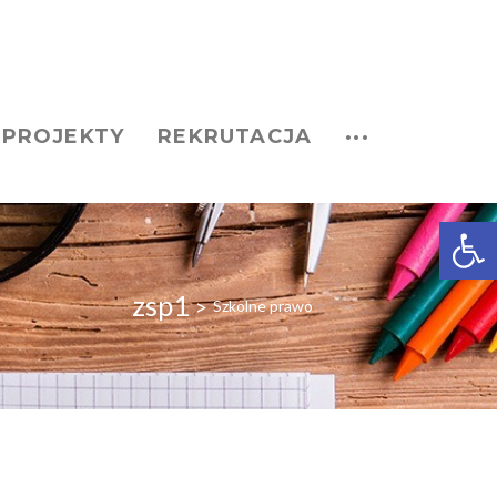
PROJEKTY
REKRUTACJA
···
Open
zsp1
>
Szkolne prawo