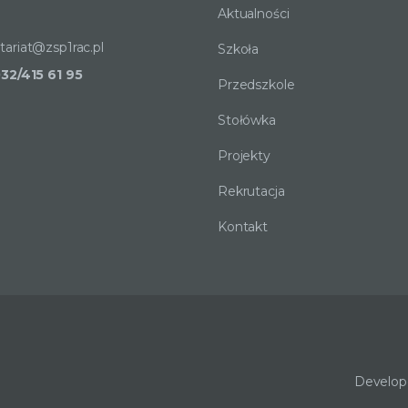
Aktualności
tariat@zsp1rac.pl
Szkoła
032/415 61 95
Przedszkole
Stołówka
Projekty
Rekrutacja
Kontakt
Develope