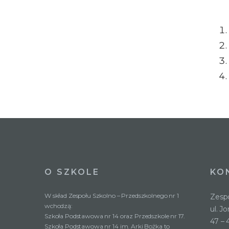
O SZKOLE
KO
W skład Zespołu Szkolno – Przedszkolnego nr 1
Zespó
wchodzą:
ul. J
Szkoła Podstawowa nr 14 oraz Przedszkole nr 17.
47 – 
Szkoła Podstawowa nr 14 im. Arki Bożka to