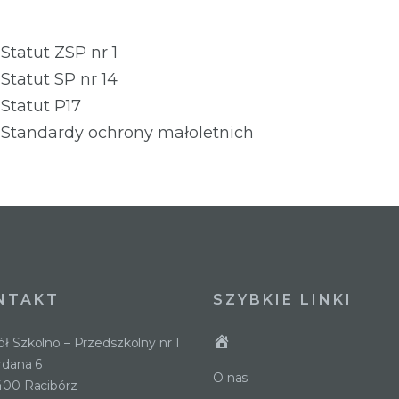
Statut ZSP nr 1
Statut SP nr 14
Statut P17
Standardy ochrony małoletnich
NTAKT
SZYBKIE LINKI
ł Szkolno – Przedszkolny nr 1
ordana 6
O nas
400 Racibórz