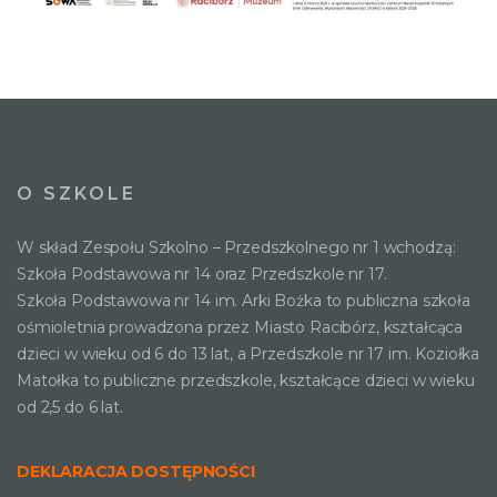
O SZKOLE
W skład Zespołu Szkolno – Przedszkolnego nr 1 wchodzą:
Szkoła Podstawowa nr 14 oraz Przedszkole nr 17.
Szkoła Podstawowa nr 14 im. Arki Bożka to publiczna szkoła
ośmioletnia prowadzona przez Miasto Racibórz, kształcąca
dzieci w wieku od 6 do 13 lat, a Przedszkole nr 17 im. Koziołka
Matołka to publiczne przedszkole, kształcące dzieci w wieku
od 2,5 do 6 lat.
DEKLARACJA DOSTĘPNOŚCI