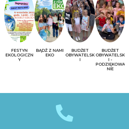
FESTYN
BĄDŹ Z NAMI
BUDŻET
BUDŻET
EKOLOGICZN
EKO
OBYWATELSK
OBYWATELSK
Y
I
I -
PODZIĘKOWA
NIE