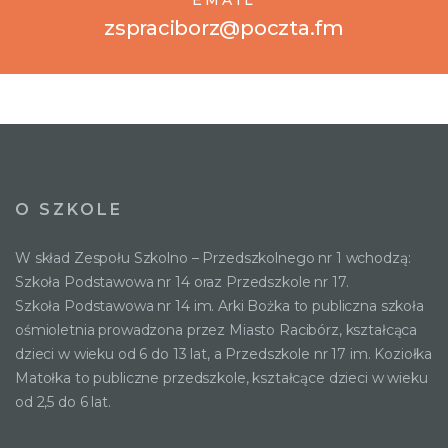
zspraciborz@poczta.fm
O SZKOLE
W skład Zespołu Szkolno – Przedszkolnego nr 1 wchodzą:
Szkoła Podstawowa nr 14 oraz Przedszkole nr 17.
Szkoła Podstawowa nr 14 im. Arki Bożka to publiczna szkoła
ośmioletnia prowadzona przez Miasto Racibórz, kształcąca
dzieci w wieku od 6 do 13 lat, a Przedszkole nr 17 im. Koziołka
Matołka to publiczne przedszkole, kształcące dzieci w wieku
od 2,5 do 6 lat.