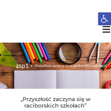
Open
zsp1
>
„Przyszłość zaczyna się w raciborskich szkołach”
„Przyszłość zaczyna się w
raciborskich szkołach”