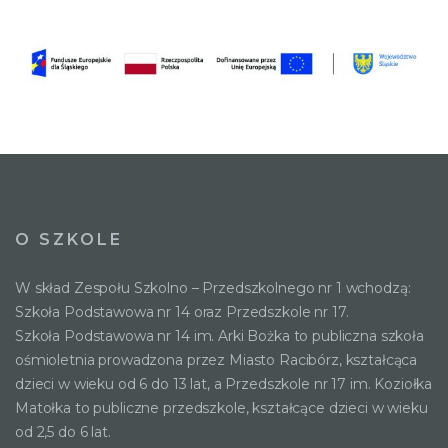
O SZKOLE
W skład Zespołu Szkolno – Przedszkolnego nr 1 wchodzą:
Szkoła Podstawowa nr 14 oraz Przedszkole nr 17.
Szkoła Podstawowa nr 14 im. Arki Bożka to publiczna szkoła
ośmioletnia prowadzona przez Miasto Racibórz, kształcąca
dzieci w wieku od 6 do 13 lat, a Przedszkole nr 17 im. Koziołka
Matołka to publiczne przedszkole, kształcące dzieci w wieku
od 2,5 do 6 lat.