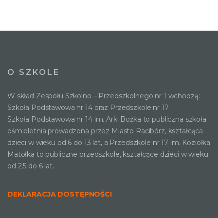
O SZKOLE
W skład Zespołu Szkolno – Przedszkolnego nr 1 wchodzą:
Szkoła Podstawowa nr 14 oraz Przedszkole nr 17.
Szkoła Podstawowa nr 14 im. Arki Bożka to publiczna szkoła
ośmioletnia prowadzona przez Miasto Racibórz, kształcąca
dzieci w wieku od 6 do 13 lat, a Przedszkole nr 17 im. Koziołka
Matołka to publiczne przedszkole, kształcące dzieci w wieku
od 2,5 do 6 lat.
DEKLARACJA DOSTĘPNOŚCI