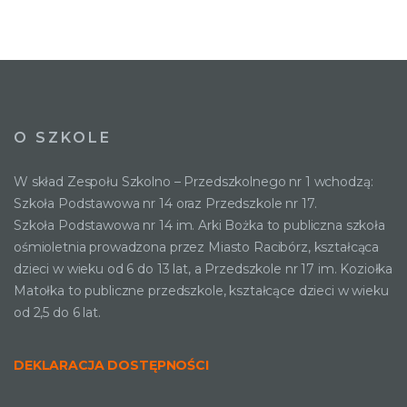
O SZKOLE
W skład Zespołu Szkolno – Przedszkolnego nr 1 wchodzą:
Szkoła Podstawowa nr 14 oraz Przedszkole nr 17.
Szkoła Podstawowa nr 14 im. Arki Bożka to publiczna szkoła
ośmioletnia prowadzona przez Miasto Racibórz, kształcąca
dzieci w wieku od 6 do 13 lat, a Przedszkole nr 17 im. Koziołka
Matołka to publiczne przedszkole, kształcące dzieci w wieku
od 2,5 do 6 lat.
DEKLARACJA DOSTĘPNOŚCI