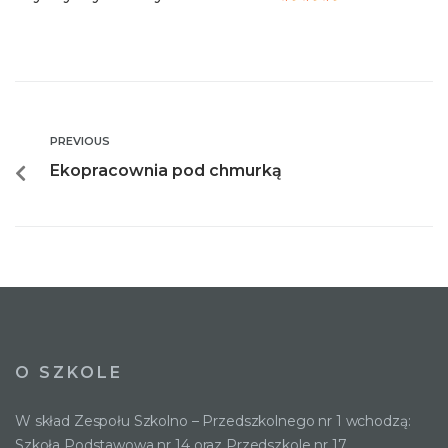
PREVIOUS
Ekopracownia pod chmurką
O SZKOLE
W skład Zespołu Szkolno – Przedszkolnego nr 1 wchodzą:
Szkoła Podstawowa nr 14 oraz Przedszkole nr 17.