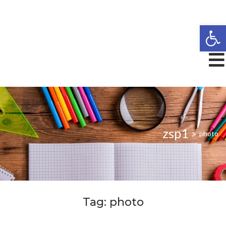
Open
zsp1
>
photo
Tag:
photo