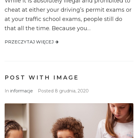
While it is absolutely illegal and prohibited to
cheat at either your driving’s permit exams or
at your traffic school exams, people still do
that all the time. Because you…
PRZECZYTAJ WIĘCEJ
POST WITH IMAGE
In
informacje
Posted
8 grudnia, 2020