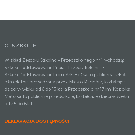
O SZKOLE
W skład Zespołu Szkolno – Przedszkolnego nr 1 wchodzą:
Szkoła Podstawowa nr 14 oraz Przedszkole nr 17.
Szkoła Podstawowa nr 14 im. Arki Bożka to publiczna szkoła
ośmioletnia prowadzona przez Miasto Racibórz, kształcąca
dzieci w wieku od 6 do 13 lat, a Przedszkole nr 17 im. Koziołka
Matołka to publiczne przedszkole, kształcące dzieci w wieku
od 2,5 do 6 lat.
DEKLARACJA DOSTĘPNOŚCI