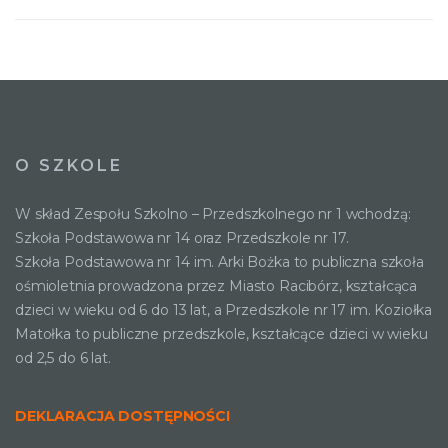
O SZKOLE
W skład Zespołu Szkolno – Przedszkolnego nr 1 wchodzą:
Szkoła Podstawowa nr 14 oraz Przedszkole nr 17.
Szkoła Podstawowa nr 14 im. Arki Bożka to publiczna szkoła
ośmioletnia prowadzona przez Miasto Racibórz, kształcąca
dzieci w wieku od 6 do 13 lat, a Przedszkole nr 17 im. Koziołka
Matołka to publiczne przedszkole, kształcące dzieci w wieku
od 2,5 do 6 lat.
DEKLARACJA DOSTĘPNOŚCI