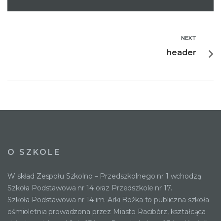
NEXT
header
O SZKOLE
W skład Zespołu Szkolno – Przedszkolnego nr 1 wchodzą:
Szkoła Podstawowa nr 14 oraz Przedszkole nr 17.
Szkoła Podstawowa nr 14 im. Arki Bożka to publiczna szkoła
ośmioletnia prowadzona przez Miasto Racibórz, kształcąca