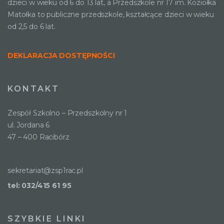
dzieci w wieku od 6 do 13 lat, a Przedszkole nr 17 im. Koziołka
Matołka to publiczne przedszkole, kształcące dzieci w wieku
od 2,5 do 6 lat.
DEKLARACJA DOSTĘPNOŚCI
KONTAKT
Zespół Szkolno – Przedszkolny nr 1
ul. Jordana 6
47 – 400 Racibórz
sekretariat@zsp1rac.pl
tel: 032/415 61 95
SZYBKIE LINKI