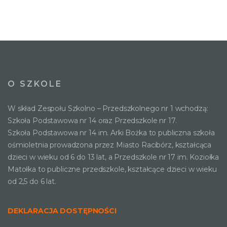
O SZKOLE
W skład Zespołu Szkolno – Przedszkolnego nr 1 wchodzą:
Szkoła Podstawowa nr 14 oraz Przedszkole nr 17.
Szkoła Podstawowa nr 14 im. Arki Bożka to publiczna szkoła
ośmioletnia prowadzona przez Miasto Racibórz, kształcąca
dzieci w wieku od 6 do 13 lat, a Przedszkole nr 17 im. Koziołka
Matołka to publiczne przedszkole, kształcące dzieci w wieku
od 2,5 do 6 lat.
DEKLARACJA DOSTĘPNOŚCI