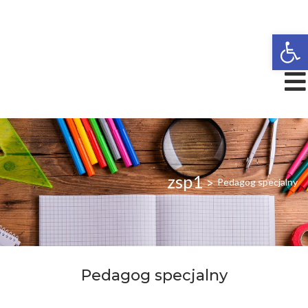
Open
zsp1
>
Pedagog specjalny
Pedagog specjalny