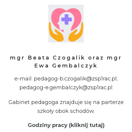
mgr Beata Czogalik oraz mgr
Ewa Gembalczyk
e-mail: pedagog-b.czogalik@zsp1rac.pl;
pedagog-e.gembalczyk@zsp1rac.pl
Gabinet pedagoga znajduje się na parterze
szkoły obok schodów.
Godziny pracy (kliknij tutaj)