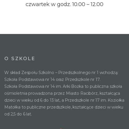
czwartek w godz. 10.00 – 12.00
O SZKOLE
W skład Zespołu Szkolno – Przedszkolnego nr 1 wchodzą:
Szkoła Podstawowa nr 14 oraz Przedszkole nr 17.
Szkoła Podstawowa nr 14 im. Arki Bożka to publiczna szkoła
ośmioletnia prowadzona przez Miasto Racibórz, kształcąca
dzieci w wieku od 6 do 13 lat, a Przedszkole nr 17 im. Koziołka
Matołka to publiczne przedszkole, kształcące dzieci w wieku
od 2,5 do 6 lat.